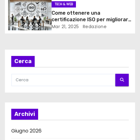
o
TECH & WEB
n
Come ottenere una
certificazione ISO per migliorare
e
le performance aziendali
Mar 21, 2025
Redazione
a
r
Cerca
t
i
c
o
Archivi
l
i
Giugno 2026