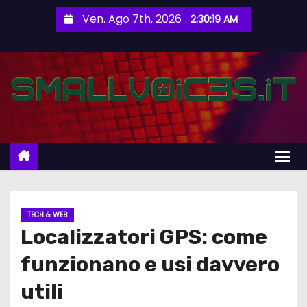
S
Ven. Ago 7th, 2026
2:30:20 AM
a
l
t
a
a
l
c
o
n
t
TECH & WEB
e
Localizzatori GPS: come
n
u
funzionano e usi davvero
t
utili
o