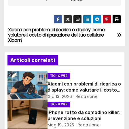
Xiaomi con problemi di ricarica o display: come
N
valutare il costo di riparazione del tuo cellulare
Xiaomi
a
v
Articoli correlati
i
TECH & WEB
g
Xiaomi con problemi di ricarica o
display: come valutare il costo
a
di riparazione del tuo cellulare
Giu 13, 2026
Redazione
Xiaomi
z
TECH & WEB
iPhone rotto da comodino killer:
i
prevenzione e soluzioni
Mag 19, 2025
Redazione